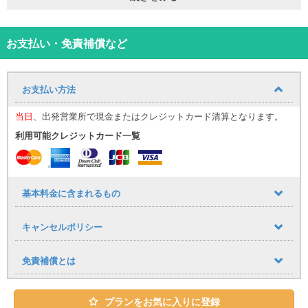
ション欄の安心補償をお選びください。
【下地島空港をご利用のお客様へ】
お支払い・免責補償など
ミニバンは下地島空港店では取り扱いしておりません。
〇アクセス方法
お支払い方法
【宮古空港】
出発前日に、送迎車直通の電話番号をSMSにてお送りいたします。
当日
、出発営業所で現金またはクレジットカード清算となります。
ご到着後は、お荷物を受け取り次第、そちらの番号へお電話くださ
いますようお願いいたします。
利用可能クレジットカード一覧
基本料金に含まれるもの
キャンセルポリシー
免責補償とは
プランをお気に入りに登録