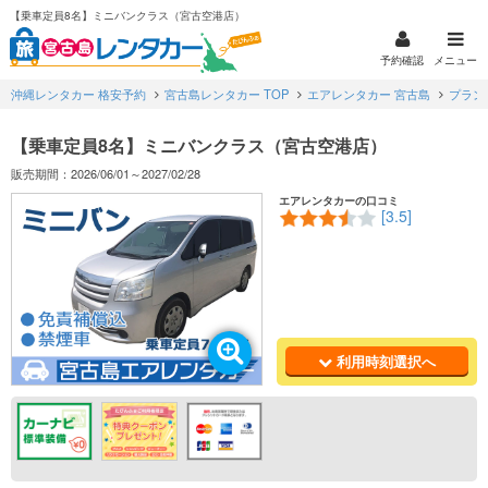
【乗車定員8名】ミニバンクラス（宮古空港店）
予約確認
メニュー
沖縄レンタカー 格安予約
宮古島レンタカー TOP
エアレンタカー 宮古島
プラン
【乗車定員8名】ミニバンクラス（宮古空港店）
販売期間：2026/06/01～2027/02/28
エアレンタカーの口コミ
[3.5]
利用時刻選択へ