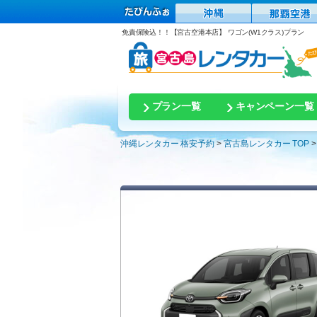
免責保険込！！【宮古空港本店】 ワゴン(W1クラス)プラン
プラン一覧
キャンペーン一覧
沖縄レンタカー 格安予約
宮古島レンタカー TOP