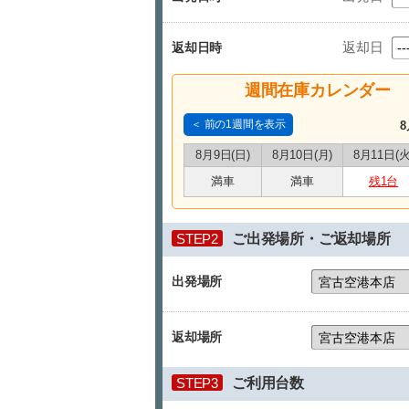
返却日
返却日時
週間在庫カレンダー
＜ 前の1週間を表示
8
8月9日(日)
8月10日(月)
8月11日(火
満車
満車
残1台
STEP2
ご出発場所・ご返却場所
出発場所
返却場所
STEP3
ご利用台数