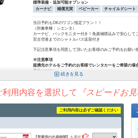
標準装備・追加可能オプション
カーナビ
補償充実
ベビーカー
チャイルドシート
当日予約もOKのワゴン指定プラン！！
（対象車種：シエンタ）
カーナビ、バックモニター付き！免責補償込みで安心して
宮古空港までのシャトルバス送迎付き
下記注意事項を同意して頂いたお客様のみご予約をお願い
※注意事項
提携先ホテルをご予約のお客様でレンタカーをご希望の場
予約ください。
続きを
（本サイトからご予約されても宿泊者割引適用されませ
自転車、ゴルフバック等の大きい荷物をお持ちの方は営業
さいます様お願い致します。）
ご利用内容を選択して
『スピードお見
NOC（ノンオペレーションチャージ）は任意でのご加入と
ご返却のお時間はご出発の時間の90分前となります。あら
宮古空港への最終送迎のお時間は18時までになっております
ます。
ご利用内容は必ずご確認ください
下地島空港からの送迎は行っておりません。
異なる営業所間の返却は1100円の乗り捨て料金が発生しま
ペットのご乗車は不可になっております。
必ず便名の記載をお願いいたします。予約時に決まってい
応時間：8:30～18:00）
【営業所の出発時間】
を選択