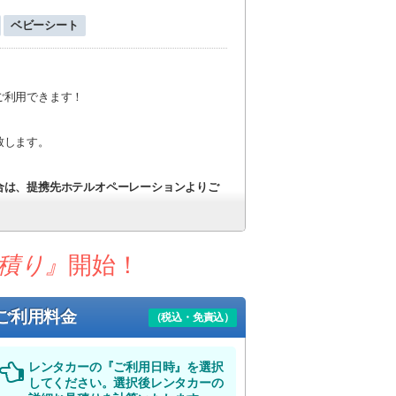
ベビーシート
ご利用できます！
致します。
合は、提携先ホテルオペーレーションよりご
んのでご了承下さい）
所までの送迎できかねます。（一度ご相談下
積り』
開始！
なります。
かじめご了承ください。
。送迎がない場合の最終返却は18:30となり
ご利用料金
（税込・免責込）
す。
レンタカーの『ご利用日時』を選択
ない場合は後日ご連絡ください。
（
ご送迎対
してください。選択後レンタカーの