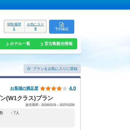
閲覧履歴
お気に入り
1
0
予約確認
ド
ホテル一覧
宮古島観光情報
プランをお気に入りに登録
4.0
お客様の満足度
ン(W1クラス)プラン
販売期間：2026/03/31～2027/02/28
数
：7人