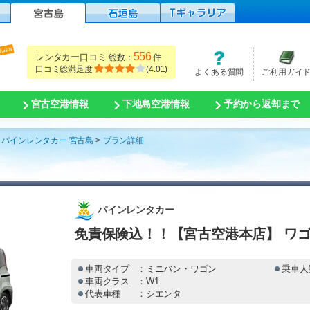
556
レンタカー口コミ
総数：
件
口コミ総満足度
(
4.01
)
よくある質問
ご利用ガイ
宮古空港情報
下地島空港情報
予約から返却まで
パインレンタカー 宮古島
プラン詳細
パインレンタカー
免責保険込！！【宮古空港本店】 ワゴ
車両タイプ
：ミニバン・ワゴン
乗車人
車両クラス
：W1
代表車種
：シエンタ