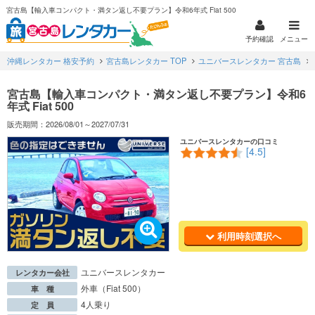
宮古島【輸入車コンパクト・満タン返し不要プラン】令和6年式 Fiat 500
予約確認
メニュー
沖縄レンタカー 格安予約
宮古島レンタカー TOP
ユニバースレンタカー 宮古島
宮古島【輸入車コンパクト・満タン返し不要プラン】令和6
年式 Fiat 500
販売期間：2026/08/01～2027/07/31
ユニバースレンタカーの口コミ
[4.5]
利用時刻選択へ
ユニバースレンタカー
レンタカー会社
外車（Fiat 500）
車 種
4人乗り
定 員