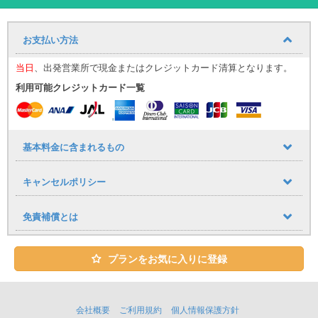
ユニバースレンタカーの高品質な車・サービスでストレスフリーで
快適な旅を♪
心のこもったおもてなしで、お客様をお迎え致します。
お支払い方法
★ユニバースレンタカーをご利用のお客様への嬉しいサービス
当日
、出発営業所で現金またはクレジットカード清算となります。
・ETC、カーナビ、全車標準装備！
・タクシー送迎サービス
利用可能クレジットカード一覧
宮古空港に到着しましたらタクシーで店舗までお越し下さい。
空港から店舗までの直送のみ料金をお支払致します。
基本料金に含まれるもの
キャンセルポリシー
※状況に応じて空港までスタッフがお迎えに上がる場合があります。
その際はフライト時間に合わせて到着口にて「ユニバースレンタカ
免責補償とは
ー」の看板をもってお待ちしております。
※領収書の提出が必要となります。
プランをお気に入りに登録
※下地島空港はタクシー送迎対象外。
タクシーが満車の場合は店舗へご連絡ください。
送迎車でお迎えに上がります。(約5分程)
会社概要
ご利用規約
個人情報保護方針
お帰りは店舗から空港まで無料送迎となります。