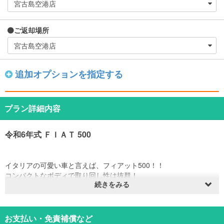
ご返却場所
追加オプションを指定する
プラン詳細内容
令和6年式 ＦＩＡＴ 500
イタリアの可愛い車と言えば、フィアット500！！
コンパクトなボディで取り回し性は抜群！
続きをみる
「ツインエア」2気筒875㏄エンジン搭載モデルで、マニアにはたま
らない仕様です★
お支払い・免責補償など