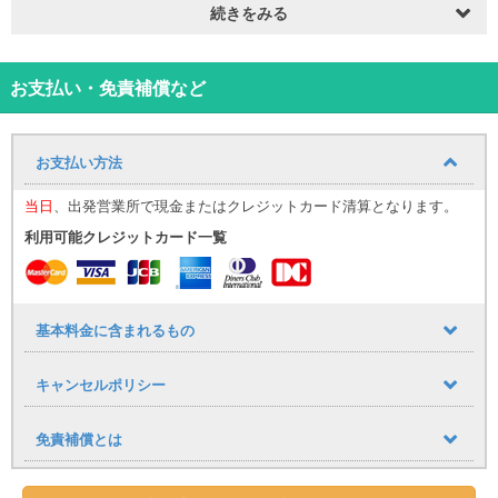
応しておりません。
続きをみる
〇新車登録3年未満の車両をご提供！
〇出発前日までのご連絡でキャンセル料が無料となります！
〇お子様用シートオプション選択可能！なんと無料！
お支払い・免責補償など
※チャイルドシート・ベビーシート・ジュニアシートが選択可です。
要予約となります。
＜自動車保険・補償制度のおすすめポイント＞
お支払い方法
〇補償も充実、万一の事故も安心、ワイド補償オプション選択可
能！
当日
、出発営業所で現金またはクレジットカード清算となります。
対人賠償：無制限/1名（自賠責保険含む）
対物賠償：無制限/1事故
利用可能クレジットカード一覧
車両保険：時価額/1事故
人身傷害：無制限/1名
※当補償は、任意保険証券に準じます。
※当プランは、免責補償制度加入条件なので、対物・車両の免責が免
基本料金に含まれるもの
除です。
NOC（ノンオペレーションチャージ）は、別途（下記の料金）負担
キャンセルポリシー
となります。
自走できる状態で返却する事故の場合・・・2万円
自走不可の状態で返却する事故の場合・・・5万円
免責補償とは
〇ワイド補償制度（1日あたり1100円）
万一当社責任によらない事故・盗難・汚損等が発生し、車両の修