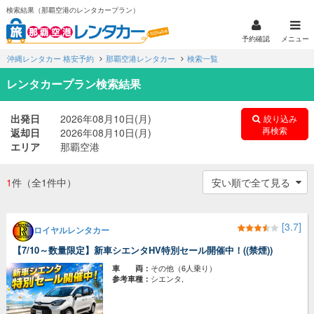
検索結果（那覇空港のレンタカープラン）
予約確認
メニュー
沖縄レンタカー 格安予約
那覇空港レンタカー
検索一覧
レンタカープラン検索結果
出発日
2026年08月10日(月)
絞り込み
再検索
返却日
2026年08月10日(月)
エリア
那覇空港
1
件
（全1件中）
[3.7]
ロイヤルレンタカー
【7/10～数量限定】新車シエンタHV特別セール開催中！((禁煙))
その他（6人乗り）
車 両：
シエンタ,
参考車種：