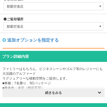
ご返却場所
追加オプションを指定する
プラン詳細内容
ファミリーはもちろん、ビジネスシーンやゴルフ等のレジャーにも
大活躍のアルファード
ラグジュアリーな移動空間をご提供します。
■車種：7名乗り、SCパッケージ
■車体色：未定（指定不可）
■推奨人数：6名、乗車可能人数：7名
続きをみる
■後部トランク：縦80㎝、横128㎝、奥行き35㎝
※同車種でも車両の内装・外装のデザインが異なる場合があります。