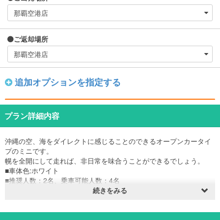
ご返却場所
追加オプションを指定する
プラン詳細内容
沖縄の空、海をダイレクトに感じることのできるオープンカータイ
プのミニです。
幌を全開にして走れば、非日常を味合うことができるでしょう。
■車体色:ホワイト
■推奨人数：2名、乗車可能人数：4名
■スーツケース：トランクに小型（航空機機内持ち込み可能サイズ）
続きをみる
の物で１つ、
大型（５日間程度用）の物で1つ搭載可能です。
1名様貸出であれば、後部座席にもトランクは搭載可能です。