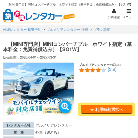
【MINI専門店】MINIコンバーチブル ホワイト指定（基本料金：免責補償込み）【SO1W】
予約確認
メニュー
沖縄レンタカー 格安予約
プルメリアレンタカー 沖縄
プラン詳細
【MINI専門店】MINIコンバーチブル ホワイト指定（基
本料金：免責補償込み）【SO1W】
販売期間：2026/04/01～2027/03/31
プルメリアレンタカーの口コミ
[3.9]
利用時刻選択へ
プルメリアレンタカー
レンタカー会社
外車（SO1W）
車 種