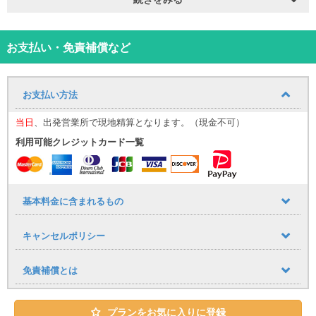
【那覇空港送迎プランについて】
那覇空港までの送迎サービスをご利用いただけます。追加料金はか
かりません。
■送迎運行時間
お支払い・免責補償など
９：３０～１７：３０
到着時間に応じて、最寄りの送迎便にてご案内いたします。
（例：９：００までに那覇空港に到着→９：３０発の送迎便）
お支払い方法
※１時間おきに運行しており、１７：３０まで同様に調整いたしま
す。
当日
、出発営業所で現地精算となります。（現金不可）
空港への送りは１７：００発が最終便となりますので、予めご了承
下さい。
利用可能クレジットカード一覧
■乗車場所
那覇空港「１４番レンタカー送迎車乗り場」までお越しください。
基本料金に含まれるもの
（ご予約時のお願い）
ご予約時、備考欄に以下の内容を必ずご記入ください。
キャンセルポリシー
・到着便名
・到着時間
免責補償とは
（公式LINE登録のお願い）
当日スムーズにご案内を行うため、ご予約後は必ず公式LINEのご登
録をお願いいたします。
プランをお気に入りに登録