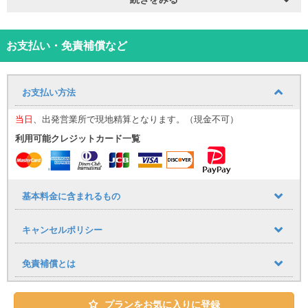
ライブを堪能できます。
カップルや友人同士など、少人数での沖縄旅行を特別な体験にして
くれる最適な車です。
※色の指定はできかねますのでご了承ください。
お支払い・免責補償など
⸻
【那覇空港送迎について（無料）】
お迎え場所についてはこち
ら！
お支払い方法
那覇空港までの送迎サービスを追加料金なしでご利用いただけま
す。
当日
、出発営業所で現地精算となります。（現金不可）
■ 運行時間
利用可能クレジットカード一覧
9:30〜17:30（1時間おきに運行）
到着時間に応じて、最寄りの送迎便にてご案内いたします。
（例：９：００までに那覇空港に到着→９：３０発の送迎便）
空港への送りは１７：００発が最終便となりますので、予めご了承
下さい。
基本料金に含まれるもの
■ 乗車場所
那覇空港「14番 レンタカー送迎車乗り場」
キャンセルポリシー
⸻
【公式LINE登録のお願い】
当日のご案内は公式LINEを使用いたします。
免責補償とは
・LINE ID：@661gpual
・LINEリンク：https://lin.ee/lcfZd4o
プランをお気に入りに登録
公式LINE登録の際に下記情報をメッセージでお送りください。