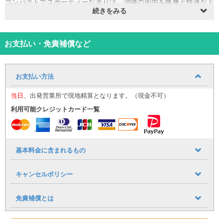
コンパクトでスポーティーな走りは、沖縄の街中を颯爽と快適なド
続きをみる
ライブを堪能できます。
カップルや友人同士など、少人数での沖縄旅行を特別な体験にして
くれる最適な車です。
※色の指定はできかねますのでご了承ください。
お支払い・免責補償など
⸻
【那覇空港送迎について（無料）】
お迎え場所についてはこち
ら！
お支払い方法
那覇空港までの送迎サービスを追加料金なしでご利用いただけま
す。
当日
、出発営業所で現地精算となります。（現金不可）
■ 運行時間
利用可能クレジットカード一覧
9:30〜17:30（1時間おきに運行）
到着時間に応じて、最寄りの送迎便にてご案内いたします。
（例：９：００までに那覇空港に到着→９：３０発の送迎便）
空港への送りは１７：００発が最終便となりますので、予めご了承
下さい。
基本料金に含まれるもの
■ 乗車場所
那覇空港「14番 レンタカー送迎車乗り場」
キャンセルポリシー
⸻
【公式LINE登録のお願い】
当日のご案内は公式LINEを使用いたします。
免責補償とは
・LINE ID：@661gpual
・LINEリンク：https://lin.ee/lcfZd4o