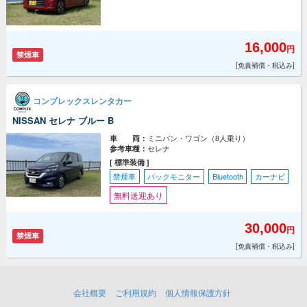
16,000
円
禁煙車
[免責補償・税込み]
コンプレックスレンタカー
NISSAN セレナ ブルー B
ミニバン・ワゴン（8人乗り）
車 両：
セレナ
参考車種：
[ 標準装備 ]
禁煙車
バックモニター
Bluetooth
カーナビ
無料送迎あり
30,000
円
禁煙車
[免責補償・税込み]
会社概要
ご利用規約
個人情報保護方針