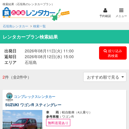
検索結果（石垣島のレンタカープラン）
予約確認
メニュー
石垣島レンタカー
検索一覧
レンタカープラン検索結果
出発日
2026年08月11日(火) 11:00
絞り込み
再検索
返却日
2026年08月12日(水) 15:00
エリア
石垣島
2
件
（全2件中）
コンプレックスレンタカー
SUZUKI ワゴンR スティングレー
軽自動車（4人乗り）
車 両：
ワゴンR
参考車種：
無料送迎あり