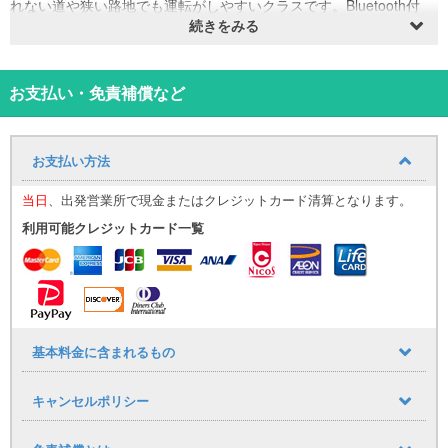
れない道や狭い路地でも運転がしやすいクラスです。Bluetooth付
き！チャイルドシート、携帯充電器貸出あり！トランクはスーツケ
続きをみる
ース２個は十分入ります！全車室内抗菌消毒済み！
軽自動車Bクラスは軽自動車Aに比べて高年式の車両クラスになりま
す。車両はスズキハスラーが多く、日産デイズ、スズキワゴンRな
お支払い・免責補償など
どになります。車種の指定は出来かねますのご理解ください。
宮古空港到着後お預けのお荷物を持たれましたら 0980-79-8880
こちらへお電話ください。皆様のお越しをお待ちしております。
お支払い方法
当店営業時間は9時～18時になります。８時から9時の航空機でお越
しの方は9時の開店後宮古空港にお迎えにまいります。直接店舗にお
当日
、出発営業所で現金またはクレジットカード清算となります。
越しになる場合も9時からの受付になります。
＊ナビゲーションは装着していますがデータが古い車両もございま
利用可能クレジットカード一覧
す。最新2024年~2025年データポータブルナビを格安にて貸出して
います！
＊ご利用日前日の18時以降にご予約を取られる場合は、送迎や車の
手配等もございますので当店ラインに必ずご連絡ください。連絡が
無い場合は送迎や車両の準備にお待ちいただきます。詳しくはお問
合せください。
基本料金に含まれるもの
＊＊平良港からの送迎をご希望の方では必ずお問い合わせくださ
い。（クルーズ船の送迎は行っておりません。）
キャンセルポリシー
＊営業時間外の送迎につきましては有料送迎とさせていただきま
す。営業時間 9時〜18時 宮古空港1100円、下地空港3300円 詳
しくはお問合せください。