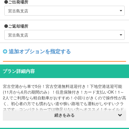
ご出発場所
ご返却場所
追加オプションを指定する
プラン詳細内容
宮古空港から車で5分！宮古空港無料送迎付き！下地空港送迎可能
(11月から6月の期間のみ）！任意保険付き！カード支払いOK！1～
2人でご利用なら軽自動車がおすすめ！小回りがきくので操作性が高
く、初心者の方でも慣れない道や狭い路地でも運転がしやすいクラ
スです。コンパクトカーでは物足りない方へオススメ！チャイルド
シート、携帯充電器貸出あり！全車室内抗菌消毒済み！
続きをみる
宮古空港到着後お預けのお荷物を持たれましたら 0980-79-
8880 こちらへお電話ください。皆様のお越しをお待ちしておりま