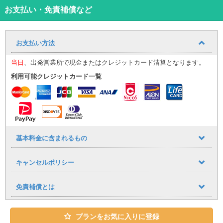
す
お支払い・免責補償など
当店営業時間は9時～18時になります。８時から9時の航空機でお越
しの方は9時の開店後宮古空港にお迎えにまいります。直接店舗にお
越しになる場合も9時からの受付になります。
お支払い方法
＊ナビゲーションは装着していますがデータが古い車両もございま
す。最新2024年~2025年データポータブルナビを格安にて貸出して
当日
、出発営業所で現金またはクレジットカード清算となります。
います！
＊＊平良港からの送迎をご希望の方では必ずお問い合わせくださ
利用可能クレジットカード一覧
い。お問い合わせがない場合は送迎はお断りいたしますのでご注意
ください。
＊ご利用日前日の18時以降にご予約を取られる場合は、送迎や車の
手配等もございますので当店ラインに必ずご連絡ください。連絡が
無い場合は送迎や車両の準備にお待ちいただきます。詳しくはお問
合せください。
基本料金に含まれるもの
＊営業時間外の送迎につきましては有料送迎とさせていただきま
す。営業時間 9時〜18時 宮古空港1100円、下地空港3300円 詳
キャンセルポリシー
しくはお問合せください。
キャンセルポリシー
3日前キャンセル無料
免責補償とは
2日前キャンセル30％
前日キャンセル料50%
当日キャンセル料100%
プランをお気に入りに登録