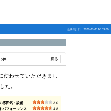
最終集計日：2026-08-08 05:09:00
戻る
：
5
件
に使わせていただきまし
した。
の雰囲気・設備
3.0
トパフォーマンス
4.8