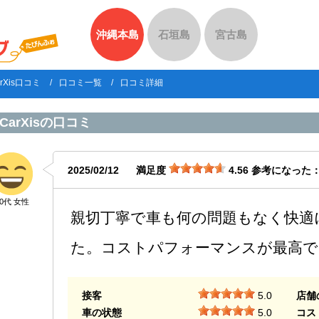
沖縄本島
石垣島
宮古島
arXis口コミ
口コミ一覧
口コミ詳細
CarXis
の口コミ
2025/02/12
満足度
4.56
参考になった
40代 女性
親切丁寧で車も何の問題もなく快適
た。コストパフォーマンスが最高で
接客
5.0
店舗
車の状態
5.0
コス