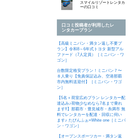
スマイルリゾートレンタカ
ーの口コミ
口コミ投稿者が利用したレ
ンタカープラン
【高級ミニバン・満タン返し不要プ
ラン】令和8～6年式トヨタ 新型アル
ファード（7人定員）［ミニバン・ワ
ゴン］
台数限定格安プラン！ミニバン７〜
８人乗り【免責保証込み、空港那覇
市内無料送迎付】［ミニバン・ワゴ
ン］
【5名＋荷室広めプラン レンタカー配
達込み♪荷物少なめなら7名まで乗れ
ます‼︎】那覇市・豊見城市・糸満市 無
料でレンタカーを配達・回収に伺い
ます♪ たびんふぉ×White one［ミニバ
ン・ワゴン］
【オープンスポーツカー・満タン返