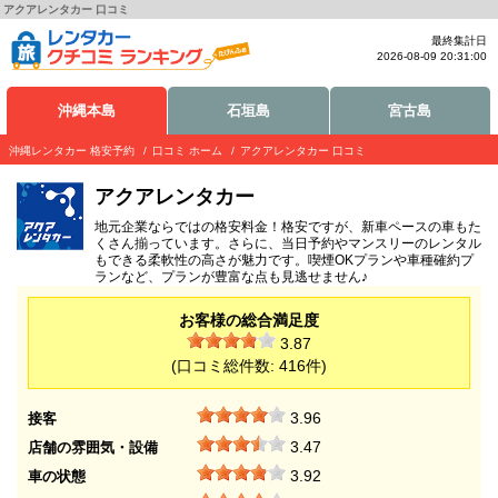
アクアレンタカー 口コミ
最終集計日
2026-08-09 20:31:00
沖縄本島
石垣島
宮古島
沖縄レンタカー 格安予約
口コミ ホーム
アクアレンタカー 口コミ
アクアレンタカー
地元企業ならではの格安料金！格安ですが、新車ペースの車もた
くさん揃っています。さらに、当日予約やマンスリーのレンタル
もできる柔軟性の高さが魅力です。喫煙OKプランや車種確約プ
ランなど、プランが豊富な点も見逃せません♪
お客様の総合満足度
3.87
(口コミ総件数:
416
件)
3.96
接客
3.47
店舗の雰囲気・設備
3.92
車の状態