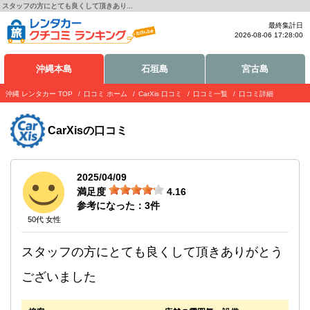
スタッフの方にとても良くして頂きあり...
最終集計日
2026-08-06 17:28:00
沖縄本島
石垣島
宮古島
沖縄 レンタカー TOP
口コミ ホーム
CarXis 口コミ
口コミ一覧
口コミ詳細
CarXis
の口コミ
2025/04/09
満足度
4.16
参考になった：
3
件
50代 女性
スタッフの方にとても良くして頂きありがとう
ございました