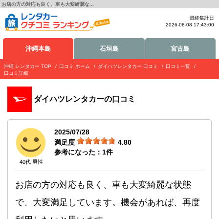
お店の方の対応も良く、車も大変綺麗な...
最終集計日
2026-08-08 17:43:00
沖縄本島
石垣島
宮古島
沖縄 レンタカー TOP
口コミ ホーム
ダイハツレンタカー 口コミ
口コミ一覧
口コミ詳細
ダイハツレンタカー
の口コミ
2025/07/28
満足度
4.80
参考になった：
1
件
40代 男性
お店の方の対応も良く、車も大変綺麗な状態
で、大変満足しています。機会があれば、再度