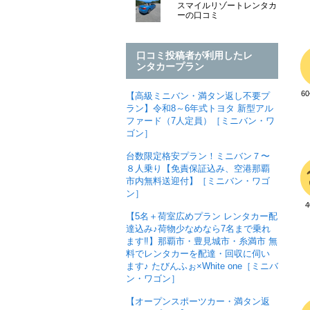
スマイルリゾートレンタカ
ーの口コミ
口コミ投稿者が利用したレ
ンタカープラン
6
【高級ミニバン・満タン返し不要プ
ラン】令和8～6年式トヨタ 新型アル
ファード（7人定員）［ミニバン・ワ
ゴン］
台数限定格安プラン！ミニバン７〜
８人乗り【免責保証込み、空港那覇
市内無料送迎付】［ミニバン・ワゴ
ン］
【5名＋荷室広めプラン レンタカー配
達込み♪荷物少なめなら7名まで乗れ
ます‼︎】那覇市・豊見城市・糸満市 無
料でレンタカーを配達・回収に伺い
ます♪ たびんふぉ×White one［ミニバ
ン・ワゴン］
【オープンスポーツカー・満タン返