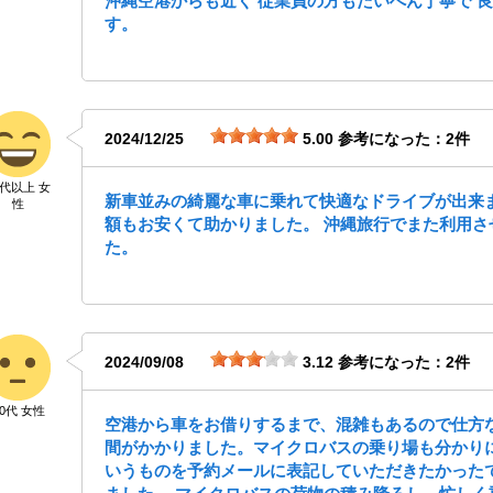
沖縄空港からも近く 従業員の方もたいへん丁寧で 
す。
2024/12/25
5.00
参考になった：2件
0代以上 女
新車並みの綺麗な車に乗れて快適なドライブが出来
性
額もお安くて助かりました。 沖縄旅行でまた利用さ
た。
2024/09/08
3.12
参考になった：2件
30代 女性
空港から車をお借りするまで、混雑もあるので仕方
間がかかりました。マイクロバスの乗り場も分かり
いうものを予約メールに表記していただきたかった