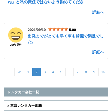
ね」と私の責任ではないよう勧めてくださ...
詳細へ
2021/09/10
5.00
出発までがとても早く車も綺麗で満足でし
た。
20代 男性
詳細へ
≪
1
2
3
4
5
6
7
8
9
≫
レンタカー会社一覧
東京レンタカー那覇