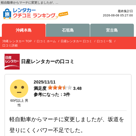
軽自動車からマーチに変更しましたが、...
最終集計日
2026-08-08 05:27:00
沖縄本島
石垣島
宮古島
沖縄 レンタカー TOP
口コミ ホーム
日産レンタカー 口コミ
口コミ一覧
口コミ詳細
日産レンタカー
の口コミ
2025/11/11
満足度
3.48
参考になった：
3
件
60代以上 男
性
軽自動車からマーチに変更しましたが、坂道を
登りにくくパワー不足でした。