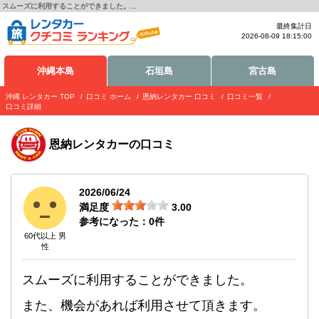
スムーズに利用することができました。...
最終集計日
2026-08-09 18:15:00
沖縄本島
石垣島
宮古島
沖縄 レンタカー TOP
口コミ ホーム
恩納レンタカー 口コミ
口コミ一覧
口コミ詳細
恩納レンタカー
の口コミ
2026/06/24
満足度
3.00
参考になった：
0
件
60代以上 男
性
スムーズに利用することができました。
また、機会があれば利用させて頂きます。