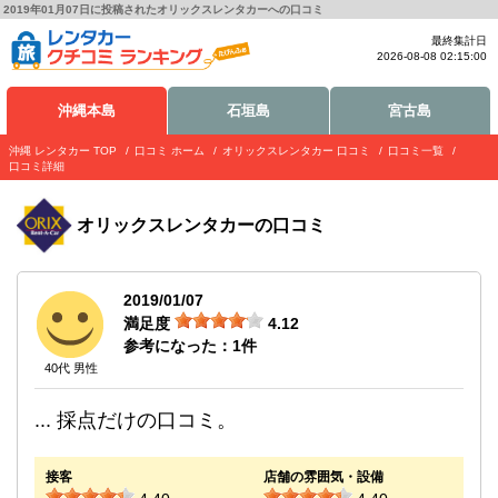
2019年01月07日に投稿されたオリックスレンタカーへの口コミ
最終集計日
2026-08-08 02:15:00
沖縄本島
石垣島
宮古島
沖縄 レンタカー TOP
口コミ ホーム
オリックスレンタカー 口コミ
口コミ一覧
口コミ詳細
オリックスレンタカー
の口コミ
2019/01/07
満足度
4.12
参考になった：
1
件
40代 男性
... 採点だけの口コミ。
接客
店舗の雰囲気・設備