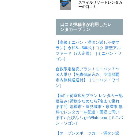
スマイルリゾートレンタカ
ーの口コミ
口コミ投稿者が利用したレ
ンタカープラン
【高級ミニバン・満タン返し不要プ
ラン】令和8～6年式トヨタ 新型アル
ファード（7人定員）［ミニバン・ワ
ゴン］
台数限定格安プラン！ミニバン７〜
８人乗り【免責保証込み、空港那覇
市内無料送迎付】［ミニバン・ワゴ
ン］
【5名＋荷室広めプラン レンタカー配
達込み♪荷物少なめなら7名まで乗れ
ます‼︎】那覇市・豊見城市・糸満市 無
料でレンタカーを配達・回収に伺い
ます♪ たびんふぉ×White one［ミニバ
ン・ワゴン］
【オープンスポーツカー・満タン返