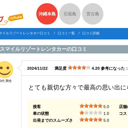
沖縄本島
石垣島
宮古島
マイルリゾートレンタカー口コミ
口コミ一覧
口コミ詳細
スマイルリゾートレンタカー
の口コミ
2024/11/22
満足度
4.20
参考になった
40代 男性
とても親切な方々で最高の思い出に
接客
5.0
店舗
車の状態
1.0
コス
出発までのスムーズさ
5.0