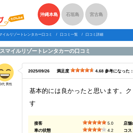
沖縄本島
石垣島
宮古島
マイルリゾートレンタカー口コミ
口コミ一覧
口コミ詳細
スマイルリゾートレンタカー
の口コミ
2025/09/26
満足度
4.68
参考になった
20代 男性
基本的には良かったと思います。ク
す
接客
5.0
店舗
車の状態
4.2
コス