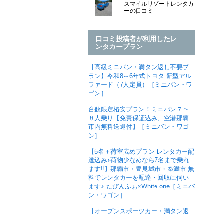
スマイルリゾートレンタカ
ーの口コミ
口コミ投稿者が利用したレ
ンタカープラン
【高級ミニバン・満タン返し不要プ
ラン】令和8～6年式トヨタ 新型アル
ファード（7人定員）［ミニバン・ワ
ゴン］
台数限定格安プラン！ミニバン７〜
８人乗り【免責保証込み、空港那覇
市内無料送迎付】［ミニバン・ワゴ
ン］
【5名＋荷室広めプラン レンタカー配
達込み♪荷物少なめなら7名まで乗れ
ます‼︎】那覇市・豊見城市・糸満市 無
料でレンタカーを配達・回収に伺い
ます♪ たびんふぉ×White one［ミニバ
ン・ワゴン］
【オープンスポーツカー・満タン返