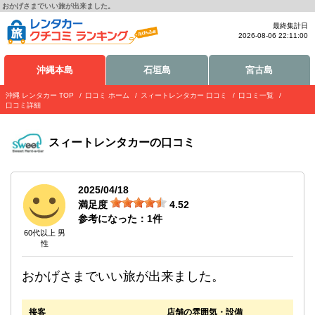
おかげさまでいい旅が出来ました。
最終集計日
2026-08-06 22:11:00
沖縄本島
石垣島
宮古島
沖縄 レンタカー TOP
口コミ ホーム
スィートレンタカー 口コミ
口コミ一覧
口コミ詳細
スィートレンタカー
の口コミ
2025/04/18
満足度
4.52
参考になった：
1
件
60代以上 男
性
おかげさまでいい旅が出来ました。
接客
店舗の雰囲気・設備