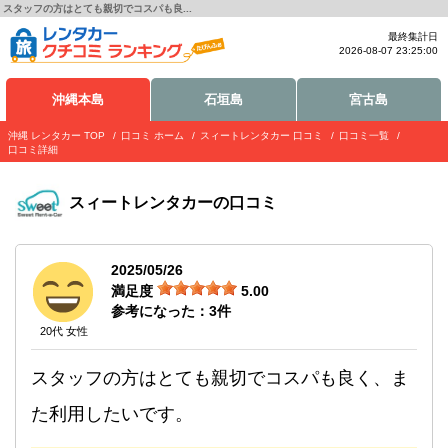
スタッフの方はとても親切でコスパも良...
最終集計日
2026-08-07 23:25:00
沖縄本島
石垣島
宮古島
沖縄 レンタカー TOP
口コミ ホーム
スィートレンタカー 口コミ
口コミ一覧
口コミ詳細
スィートレンタカー
の口コミ
2025/05/26
満足度
5.00
参考になった：
3
件
20代 女性
スタッフの方はとても親切でコスパも良く、ま
た利用したいです。