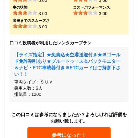
3.00
3.00
車の状態
コストパフォーマンス
3.00
3.00
出発までのスムーズさ
3.00
口コミ投稿者が利用したレンタカープラン
【ライズ指定】★免責込★空港送迎付き★※ゴール
ド免許割引あり★ブルートゥース＆バックモニター
＆ナビ・ETC車載器付き※ETCカードはご持参下さ
い！！
車両タイプ：ＳＵＶ
乗車人数：5人
排気量：1200
この口コミは参考になりましたか？よろしければ評価を
お願い致します。
参考になった！