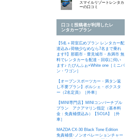
スマイルリゾートレンタカ
ーの口コミ
口コミ投稿者が利用したレ
ンタカープラン
【5名＋荷室広めプラン レンタカー配
達込み♪荷物少なめなら7名まで乗れ
ます‼︎】那覇市・豊見城市・糸満市 無
料でレンタカーを配達・回収に伺い
ます♪ たびんふぉ×White one［ミニバ
ン・ワゴン］
【オープンスポーツカー・満タン返
し不要プラン】ポルシェ・ボクスタ
ー（2名定員）［外車］
【MINI専門店】MINIコンバーチブル
プラン アクアマリン指定（基本料
金：免責補償込み）【SO1A】［外
車］
MAZDA CX-30 Black Tone Edition
免責補償･ノンオペレーションチャー