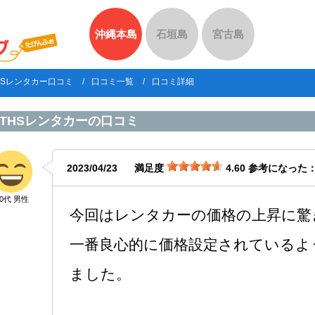
沖縄本島
石垣島
宮古島
HSレンタカー口コミ
口コミ一覧
口コミ詳細
THSレンタカー
の口コミ
2023/04/23
満足度
4.60
参考になった
50代 男性
今回はレンタカーの価格の上昇に驚
一番良心的に価格設定されているよ
ました。