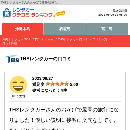
THSレンタカーさんのおかげで最高の旅行...
最終集計日
2026-08-09 16:08:00
沖縄本島
石垣島
宮古島
沖縄 レンタカー TOP
口コミ ホーム
THSレンタカー 口コミ
口コミ一覧
口コミ詳細
THSレンタカー
の口コミ
2023/08/27
満足度
5.00
参考になった：
4
件
10代 女性
THSレンタカーさんのおかげで最高の旅行にな
りました！優しい説明に接客に文句なしです。