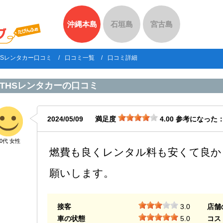
沖縄本島
石垣島
宮古島
HSレンタカー口コミ
口コミ一覧
口コミ詳細
THSレンタカー
の口コミ
2024/05/09
満足度
4.00
参考になった
50代 女性
燃費も良くレンタル料も安くて良か
願いします。
接客
3.0
店舗
車の状態
5.0
コス