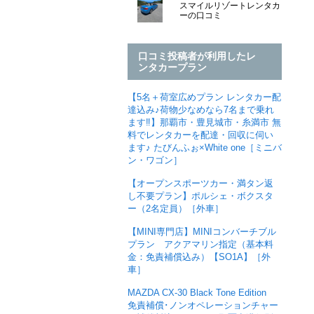
スマイルリゾートレンタカ
ーの口コミ
口コミ投稿者が利用したレ
ンタカープラン
【5名＋荷室広めプラン レンタカー配
達込み♪荷物少なめなら7名まで乗れ
ます‼︎】那覇市・豊見城市・糸満市 無
料でレンタカーを配達・回収に伺い
ます♪ たびんふぉ×White one［ミニバ
ン・ワゴン］
【オープンスポーツカー・満タン返
し不要プラン】ポルシェ・ボクスタ
ー（2名定員）［外車］
【MINI専門店】MINIコンバーチブル
プラン アクアマリン指定（基本料
金：免責補償込み）【SO1A】［外
車］
MAZDA CX-30 Black Tone Edition
免責補償･ノンオペレーションチャー