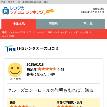
クルーズコントロールの説明もあれば、満点
最終集計日
2026-08-07 03:33:00
沖縄本島
石垣島
宮古島
沖縄 レンタカー TOP
口コミ ホーム
THSレンタカー 口コミ
口コミ一覧
口コミ詳細
THSレンタカー
の口コミ
2025/01/18
満足度
4.48
参考になった：
4
件
50代 男性
クルーズコントロールの説明もあれば、満点
接客
店舗の雰囲気・設備