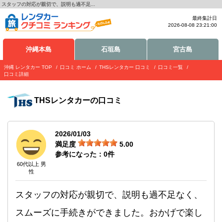
スタッフの対応が親切で、説明も過不足...
最終集計日
2026-08-08 23:21:00
沖縄本島
石垣島
宮古島
沖縄 レンタカー TOP
口コミ ホーム
THSレンタカー 口コミ
口コミ一覧
口コミ詳細
THSレンタカー
の口コミ
2026/01/03
満足度
5.00
参考になった：
0
件
60代以上 男
性
スタッフの対応が親切で、説明も過不足なく、
スムーズに手続きができました。おかげで楽し