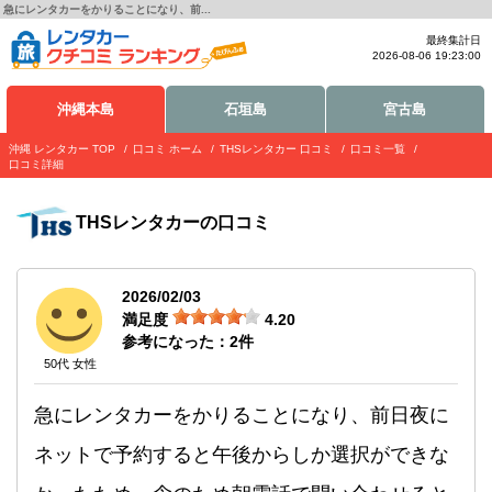
急にレンタカーをかりることになり、前...
最終集計日
2026-08-06 19:23:00
沖縄本島
石垣島
宮古島
沖縄 レンタカー TOP
口コミ ホーム
THSレンタカー 口コミ
口コミ一覧
口コミ詳細
THSレンタカー
の口コミ
2026/02/03
満足度
4.20
参考になった：
2
件
50代 女性
急にレンタカーをかりることになり、前日夜に
ネットで予約すると午後からしか選択ができな