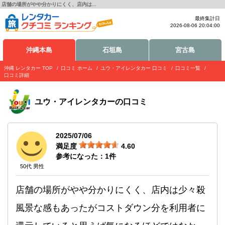
店舗の場所がやや分かりにくく、店内は...
最終集計日
2026-08-06 20:04:00
沖縄本島
石垣島
宮古島
沖縄 レンタカー TOP
口コミ ホーム
ユウ・アイレンタカー 口コミ
口コミ一覧
口コミ詳細
ユウ・アイレンタカー
の口コミ
2025/07/06
満足度
4.60
参考になった：
1
件
50代 男性
店舗の場所がやや分かりにくく、店内は少々殺
風景な感もあったがコストダウン分を利用者に