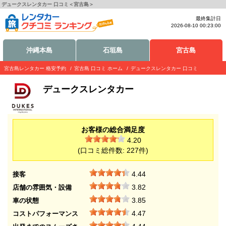
デュークスレンタカー 口コミ＜宮古島＞
最終集計日
2026-08-10 00:23:00
沖縄本島
石垣島
宮古島
宮古島レンタカー 格安予約
宮古島 口コミ ホーム
デュークスレンタカー 口コミ
デュークスレンタカー
お客様の総合満足度
4.20
(口コミ総件数:
227
件)
4.44
接客
3.82
店舗の雰囲気・設備
3.85
車の状態
4.47
コストパフォーマンス