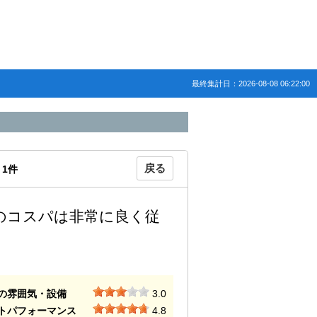
最終集計日：2026-08-08 06:22:00
戻る
：
1
件
のコスパは非常に良く従
の雰囲気・設備
3.0
トパフォーマンス
4.8