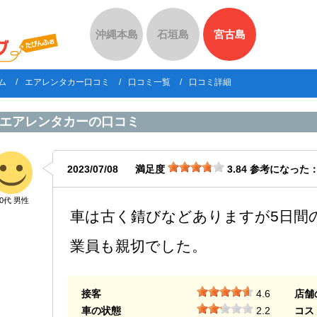
沖縄本島
石垣島
宮古島
ム
エアレンタカー口コミ
口コミ一覧
口コミ詳細
エアレンタカー
の口コミ
2023/07/08
満足度
3.84
参考になった
50代 男性
車は古く錆びなどありますが5日間
業員も親切でした。
接客
4.6
店舗
車の状態
2.2
コス