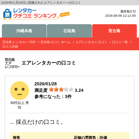
2026年01月28日に投稿されたエアレンタカーへの口コミ
最終集計日
2026-08-09 12:12:00
沖縄本島
石垣島
宮古島
宮古島 レンタカー TOP
宮古島 口コミ ホーム
エアレンタカー 口コミ
口コミ一覧
口コミ詳細
エアレンタカー
の口コミ
2026/01/28
満足度
3.24
参考になった：
3
件
60代以上 男
性
... 採点だけの口コミ。
接客
店舗の雰囲気・設備