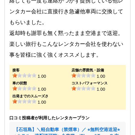
絡しても一度も連絡がつかず提携している他レ
ンタカー会社に直接行き急遽他車両に交換して
もらいました。
返却時も謝罪も無く黙ったまま空港まで送迎。
楽しい旅行もこんなレンタカー会社を使わない
事を皆様に強く強くオススメします。
接客
店舗の雰囲気・設備
1.00
1.00
車の状態
コストパフォーマンス
1.00
1.00
出発までのスムーズさ
1.00
口コミ投稿者が利用したレンタカープラン
【石垣島】＼軽自動車（禁煙車）／ ⭐︎無料空港送迎⭐︎