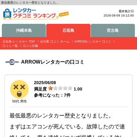
最低最悪のレンタカー歴史となりました...
最終集計日
2026-08-09 16:12:00
沖縄本島
石垣島
宮古島
石垣島 レンタカー TOP
石垣島 口コミ ホーム
ARROWレンタカー 口コミ
口コミ一覧
口コミ詳細
ARROWレンタカー
の口コミ
2025/06/08
満足度
1.00
参考になった：
7
件
50代 男性
最低最悪のレンタカー歴史となりました。
まずはエアコンが死んでいる。故障したので連