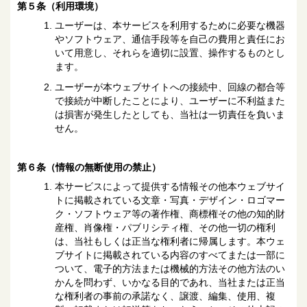
第５条（利用環境）
ユーザーは、本サービスを利用するために必要な機器
やソフトウェア、通信手段等を自己の費用と責任にお
いて用意し、それらを適切に設置、操作するものとし
ます。
ユーザーが本ウェブサイトへの接続中、回線の都合等
で接続が中断したことにより、ユーザーに不利益また
は損害が発生したとしても、当社は一切責任を負いま
せん。
第６条（情報の無断使用の禁止）
本サービスによって提供する情報その他本ウェブサイ
トに掲載されている文章・写真・デザイン・ロゴマー
ク・ソフトウェア等の著作権、商標権その他の知的財
産権、肖像権・パブリシティ権、その他一切の権利
は、当社もしくは正当な権利者に帰属します。本ウェ
ブサイトに掲載されている内容のすべてまたは一部に
ついて、電子的方法または機械的方法その他方法のい
かんを問わず、いかなる目的であれ、当社または正当
な権利者の事前の承諾なく、譲渡、編集、使用、複