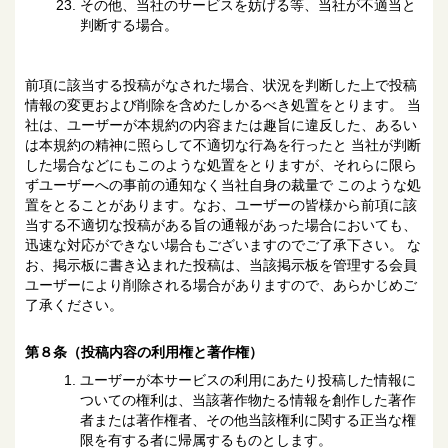
その他、当社のサービスを妨げる等、当社が不適当と
判断する場合。
前項に該当する投稿がなされた場合、状況を判断した上で投稿
情報の変更および削除を含めたしかるべき処置をとります。 当
社は、ユーザーが本規約の内容または趣旨に違反した、あるい
は本規約の精神に照らして不適切な行為を行ったと 当社が判断
した場合などにもこのような処置をとりますが、それらに限ら
ずユーザーへの事前の通知なく当社自身の裁量で このような処
置をとることがあります。なお、ユーザーの皆様から前項に該
当する不適切な投稿がある旨の通報があった場合においても、
迅速な対応ができない場合もございますのでご了承下さい。 な
お、掲示板に書き込まれた投稿は、当該掲示板を管理する会員
ユーザーにより削除される場合がありますので、あらかじめご
了承ください。
第８条（投稿内容の利用権と著作権）
ユーザーが本サービスの利用にあたり投稿した情報に
ついての権利は、当該著作物たる情報を創作した著作
者または著作権者、その他当該権利に関する正当な権
限を有する者に帰属するものとします。