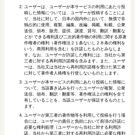
ユーザーは、ユーザーが本サービスの利用にあたり投
稿した情報については、ユーザーが投稿することによ
り、当社に対して、日本の国内外において、無償で非
独占的に使用、複製、編集、改編、掲載、転載、公衆
送信、頒布、販売、提供、譲渡、貸与、翻訳・翻案な
どが できる権利及び二次的著作物の利用に関する原著
作権者の権利（著作権法２１条ないし２８条の権利を
いう。商用利用を含む）を許諾したものとみなしま
す。なお、ユーザーが許諾した権利には、当社から第
三者に対する再利用許諾権を含みます。また、ユーザ
ーは、当社又は当社から再利用許諾権を受けた第三者
に対して著作者人格権を行使しないものとします。
ユーザーが本サービスの利用にあたり投稿した情報に
ついて、当該書き込みを行ったユーザーが複製、公衆
送信、頒布、翻訳・翻案等、著作権法上の権利を全て
有していることを、当該ユーザーが保証するものとし
ます。
ユーザーが第三者の著作物等を利用して投稿を行う場
合には、ユーザーの責任と負担において前項の許諾に
必要な権利処理（ユーザーから当社に対する利用許
諾、当社から第三者に対する再利用許諾に必要な権利