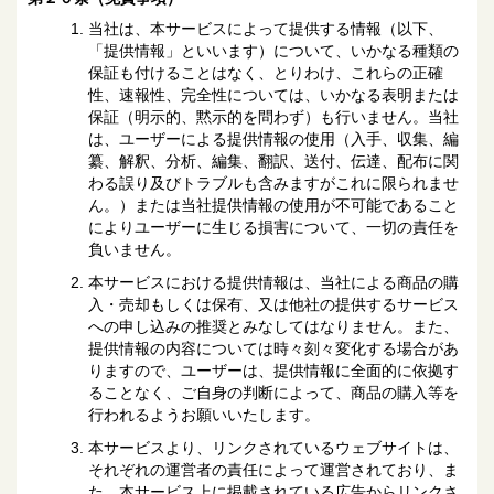
当社は、本サービスによって提供する情報（以下、
「提供情報」といいます）について、いかなる種類の
保証も付けることはなく、とりわけ、これらの正確
性、速報性、完全性については、いかなる表明または
保証（明示的、黙示的を問わず）も行いません。当社
は、ユーザーによる提供情報の使用（入手、収集、編
纂、解釈、分析、編集、翻訳、送付、伝達、配布に関
わる誤り及びトラブルも含みますがこれに限られませ
ん。）または当社提供情報の使用が不可能であること
によりユーザーに生じる損害について、一切の責任を
負いません。
本サービスにおける提供情報は、当社による商品の購
入・売却もしくは保有、又は他社の提供するサービス
への申し込みの推奨とみなしてはなりません。また、
提供情報の内容については時々刻々変化する場合があ
りますので、ユーザーは、提供情報に全面的に依拠す
ることなく、ご自身の判断によって、商品の購入等を
行われるようお願いいたします。
本サービスより、リンクされているウェブサイトは、
それぞれの運営者の責任によって運営されており、ま
た、本サービス上に掲載されている広告からリンクさ