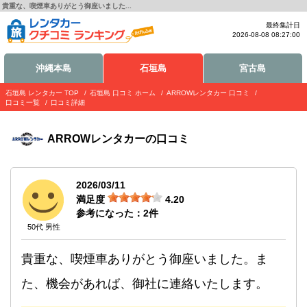
貴重な、喫煙車ありがとう御座いました...
最終集計日
2026-08-08 08:27:00
沖縄本島
石垣島
宮古島
石垣島 レンタカー TOP
石垣島 口コミ ホーム
ARROWレンタカー 口コミ
口コミ一覧
口コミ詳細
ARROWレンタカー
の口コミ
2026/03/11
満足度
4.20
参考になった：
2
件
50代 男性
貴重な、喫煙車ありがとう御座いました。ま
た、機会があれば、御社に連絡いたします。