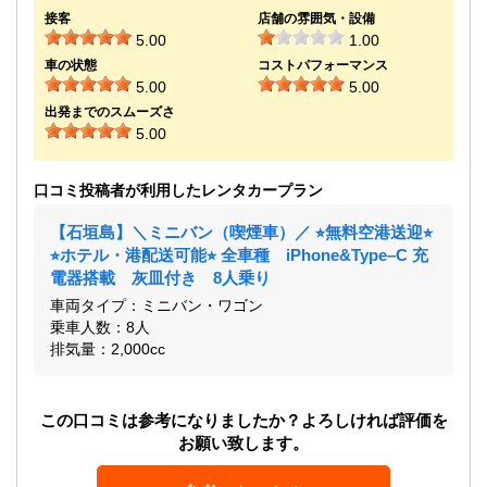
接客
店舗の雰囲気・設備
5.00
1.00
車の状態
コストパフォーマンス
5.00
5.00
出発までのスムーズさ
5.00
口コミ投稿者が利用したレンタカープラン
【石垣島】＼ミニバン（喫煙車）／ ⭐︎無料空港送迎⭐︎
⭐︎ホテル・港配送可能⭐︎ 全車種 iPhone&Type–C 充
電器搭載 灰皿付き 8人乗り
車両タイプ：ミニバン・ワゴン
乗車人数：8人
排気量：2,000cc
この口コミは参考になりましたか？よろしければ評価を
お願い致します。