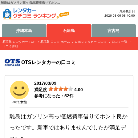
離島はガソリン高っ!低燃費車借りてホン...
最終集計日
2026-08-06 08:40:00
沖縄本島
石垣島
宮古島
石垣島 レンタカー TOP
石垣島 口コミ ホーム
OTSレンタカー 口コミ
口コミ一覧
口コミ詳細
OTSレンタカー
の口コミ
2017/03/09
満足度
4.00
参考になった：
52
件
30代 女性
離島はガソリン高っ!低燃費車借りてホント良か
ったです。新車ではありませんでしたが満足デ