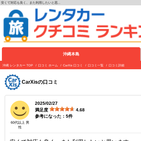
安くて対応も良く、また利用したいと思...
沖縄本島
沖縄 レンタカー TOP
口コミ ホーム
CarXis 口コミ
口コミ一覧
口コミ詳細
CarXis
の口コミ
2025/02/27
満足度
4.68
参考になった：
5
件
60代以上 男
性