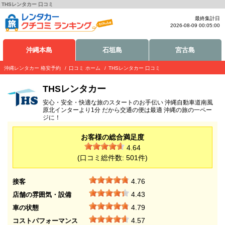
THSレンタカー 口コミ
最終集計日
2026-08-09 00:05:00
沖縄本島
石垣島
宮古島
沖縄レンタカー 格安予約
口コミ ホーム
THSレンタカー 口コミ
THSレンタカー
安心・安全・快適な旅のスタートのお手伝い 沖縄自動車道南風
原北インターより1分 だから交通の便は最適 沖縄の旅の一ペー
ジに！
お客様の総合満足度
4.64
(口コミ総件数:
501
件)
4.76
接客
4.43
店舗の雰囲気・設備
4.79
車の状態
4.57
コストパフォーマンス