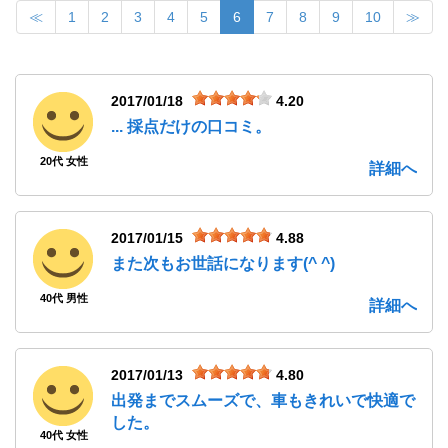
≪
1
2
3
4
5
6
7
8
9
10
≫
2017/01/18
4.20
... 採点だけの口コミ。
20代 女性
詳細へ
2017/01/15
4.88
また次もお世話になります(^ ^)
40代 男性
詳細へ
2017/01/13
4.80
出発までスムーズで、車もきれいで快適で
した。
40代 女性