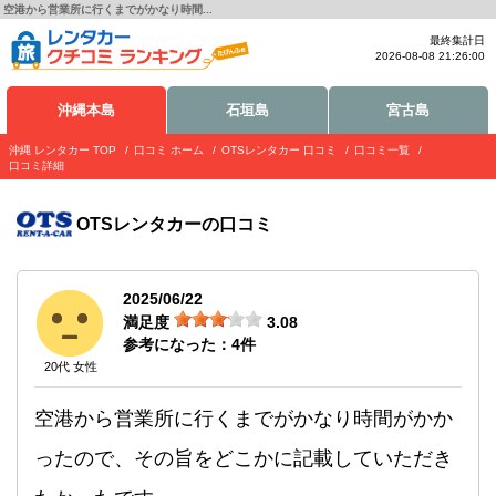
空港から営業所に行くまでがかなり時間...
最終集計日
2026-08-08 21:26:00
沖縄本島
石垣島
宮古島
沖縄 レンタカー TOP
口コミ ホーム
OTSレンタカー 口コミ
口コミ一覧
口コミ詳細
OTSレンタカー
の口コミ
2025/06/22
満足度
3.08
参考になった：
4
件
20代 女性
空港から営業所に行くまでがかなり時間がかか
ったので、その旨をどこかに記載していただき