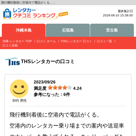
飛行機到着後に空港内で電話がくる。...
最終集計日
2026-08-10 15:38:00
沖縄本島
石垣島
宮古島
沖縄 レンタカー TOP
口コミ ホーム
THSレンタカー 口コミ
口コミ一覧
口コミ詳細
THSレンタカー
の口コミ
2023/09/26
満足度
4.24
参考になった：
6
件
30代 男性
飛行機到着後に空港内で電話がくる。
空港内のレンタカー乗り場までの案内や送迎車