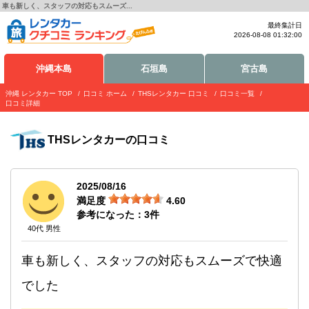
車も新しく、スタッフの対応もスムーズ...
最終集計日
2026-08-08 01:32:00
沖縄本島
石垣島
宮古島
沖縄 レンタカー TOP
口コミ ホーム
THSレンタカー 口コミ
口コミ一覧
口コミ詳細
THSレンタカー
の口コミ
2025/08/16
満足度
4.60
参考になった：
3
件
40代 男性
車も新しく、スタッフの対応もスムーズで快適
でした