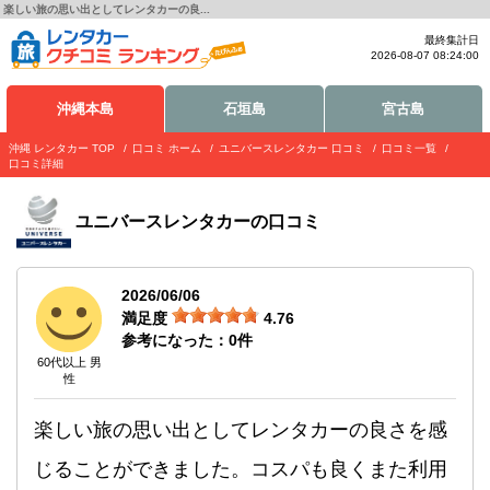
楽しい旅の思い出としてレンタカーの良...
最終集計日
2026-08-07 08:24:00
沖縄本島
石垣島
宮古島
沖縄 レンタカー TOP
口コミ ホーム
ユニバースレンタカー 口コミ
口コミ一覧
口コミ詳細
ユニバースレンタカー
の口コミ
2026/06/06
満足度
4.76
参考になった：
0
件
60代以上 男
性
楽しい旅の思い出としてレンタカーの良さを感
じることができました。コスパも良くまた利用