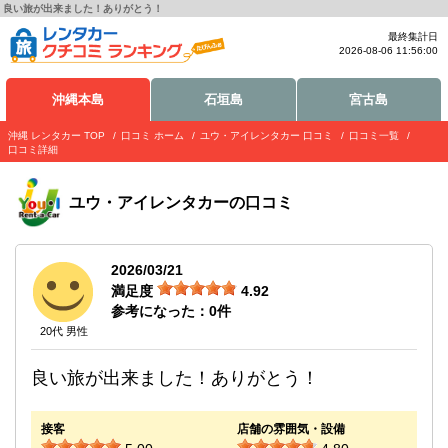
良い旅が出来ました！ありがとう！
最終集計日
2026-08-06 11:56:00
沖縄本島
石垣島
宮古島
沖縄 レンタカー TOP
口コミ ホーム
ユウ・アイレンタカー 口コミ
口コミ一覧
口コミ詳細
ユウ・アイレンタカー
の口コミ
2026/03/21
満足度
4.92
参考になった：
0
件
20代 男性
良い旅が出来ました！ありがとう！
接客
店舗の雰囲気・設備