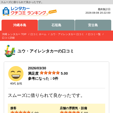
スムーズに借りられて良かったです。
最終集計日
2026-08-08 20:22:00
沖縄本島
石垣島
宮古島
沖縄 レンタカー TOP
口コミ ホーム
ユウ・アイレンタカー 口コミ
口コミ一覧
口コミ詳細
ユウ・アイレンタカー
の口コミ
2026/03/30
満足度
5.00
参考になった：
0
件
40代 女性
スムーズに借りられて良かったです。
接客
店舗の雰囲気・設備